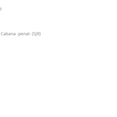
z
o Cabana -penal- (SJR)