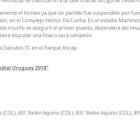
Rentistas se clasificaron a la fase final de la Liga de Desarro
ramente el torneo ya que un partido fue suspendido por fue
dian, en el Complejo Héctor Da Cunha. En el estadio Martínez
ste triunfo se aseguró el primer puesto, dependerá del res
eberá disputar una final o será campeón.
a Danubio FC en el Parque Ancap.
dial Uruguay 2018”
 (COL), 65\' Belén Aquino (COL), 83\' Belén Aquino (COL), 89