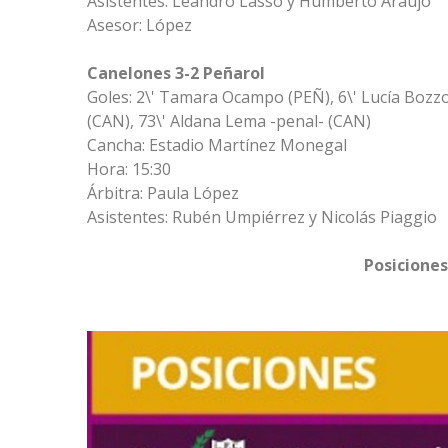
Asistentes: Leandro Lasso y Humberto Araujo
Asesor: López
Canelones 3-2 Peñarol
Goles: 2\' Tamara Ocampo (PEÑ), 6\' Lucía Bozzo
(CAN), 73\' Aldana Lema -penal- (CAN)
Cancha: Estadio Martínez Monegal
Hora: 15:30
Árbitra: Paula López
Asistentes: Rubén Umpiérrez y Nicolás Piaggio
Posiciones