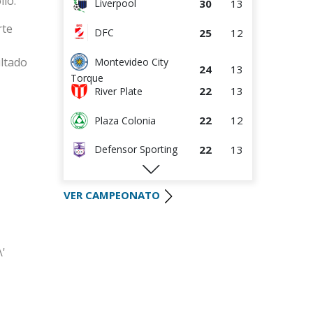
llo.
30
13
Liverpool
rte
25
12
DFC
ultado
Montevideo City
24
13
Torque
22
13
River Plate
22
12
Plaza Colonia
22
13
Defensor Sporting
22
13
S.J. Albion
VER CAMPEONATO
19
12
Wanderers
16
14
Danubio
\'
14
12
Boston River
9
12
Juventud