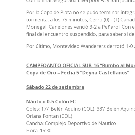
Con la final asegurada Liverpool FC y San Jacinto 
Por la Copa de Plata no se pudo terminar ínteg
tormenta, a los 75 minutos, Cerro (0) - (1) Cana
Monegal, Canelones venció 3-2 a Peñarol. Con e
final del encuentro suspendido, para saber si d
Por último, Montevideo Wanderers derrotó 1-0 
CAMPEOANTO OFICIAL SUB-16 “Rumbo al Mun
Copa de Oro – Fecha 5 “Deyna Castellanos”
Sábado 22 de setiembre
Náutico 0-5 Colón FC
Goles: 17\' Belén Aquino (COL), 38\' Belén Aquino
Oriana Fontan (COL)
Cancha: Complejo Deportivo de Náutico
Hora: 15:30