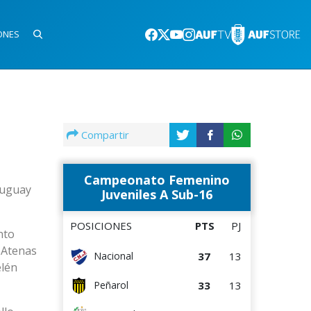
ONES
Compartir
Campeonato Femenino
ruguay
Juveniles A Sub-16
POSICIONES
PTS
PJ
nto
a Atenas
37
13
Nacional
elén
33
13
Peñarol