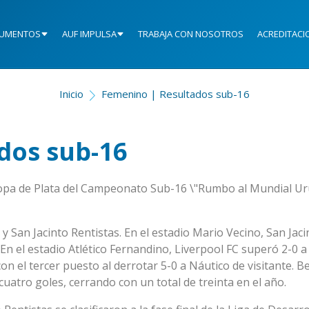
UMENTOS
AUF IMPULSA
TRABAJA CON NOSOTROS
ACREDITACI
Inicio
Femenino | Resultados sub-16
dos sub-16
 Copa de Plata del Campeonato Sub-16 \"Rumbo al Mundial U
y San Jacinto Rentistas. En el estadio Mario Vecino, San Jaci
 En el estadio Atlético Fernandino, Liverpool FC superó 2-0 
n el tercer puesto al derrotar 5-0 a Náutico de visitante. B
cuatro goles, cerrando con un total de treinta en el año.