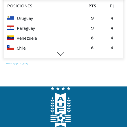
POSICIONES
PTS
PJ
9
4
Uruguay
9
4
Paraguay
6
4
Venezuela
6
4
Chile
0
4
Perú
Tweets by @Uruguay