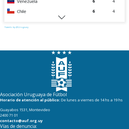
6
4
Venezuela
6
4
Chile
0
4
Perú
Tweets by @Uruguay
Asociación Uruguaya de Fútbol
Horario de atención al público:
De lunes a viernes de 14 hs a 19 hs
Guayabos 1531, Montevideo
2400 71 01
contacto@auf.org.uy
Vías de denuncia: