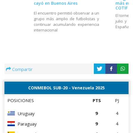
cayó en Buenos Aires
más en e
COTIF
El encuentro permitió observar a un
El torneo
grupo más amplio de futbolistas y
julio y e
continuar acumulando experiencia
España
internacional
Compartir
CONMEBOL SUB-20 - Venezuela 2025
POSICIONES
PTS
PJ
9
4
Uruguay
9
4
Paraguay