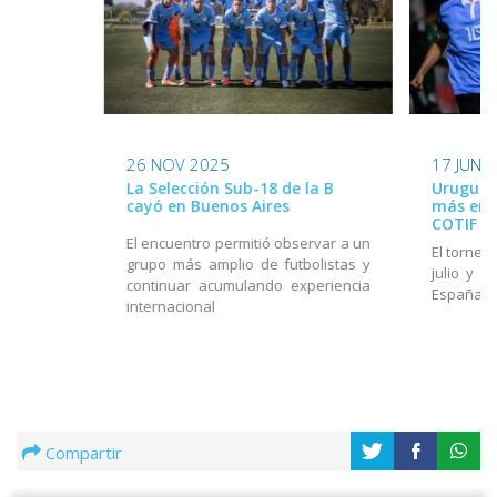
26 NOV 2025
17 JUN 
La Selección Sub-18 de la B
Uruguay
cayó en Buenos Aires
más en e
COTIF
El encuentro permitió observar a un
El torneo
grupo más amplio de futbolistas y
julio y e
continuar acumulando experiencia
España
internacional
Compartir