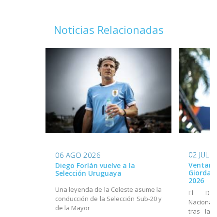
Noticias Relacionadas
02 JUL 
06 AGO 2026
Ventana
Diego Forlán vuelve a la
Giordan
Selección Uruguaya
2026
Una leyenda de la Celeste asume la
El Dir
conducción de la Selección Sub-20 y
Nacional
de la Mayor
tras la 