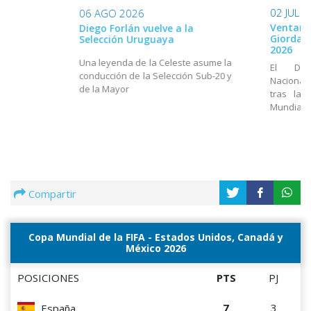
02 JUL 
06 AGO 2026
Ventana
Diego Forlán vuelve a la
Giordan
Selección Uruguaya
2026
Una leyenda de la Celeste asume la
El Dir
conducción de la Selección Sub-20 y
Nacional
de la Mayor
tras la 
Mundial
Compartir
Copa Mundial de la FIFA - Estados Unidos, Canadá y
México 2026
POSICIONES
PTS
PJ
7
3
España