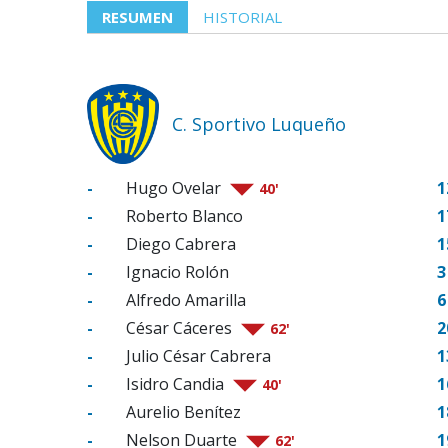
RESUMEN
HISTORIAL
C. Sportivo Luqueño
-
Hugo Ovelar
1
40'
-
Roberto Blanco
1
-
Diego Cabrera
1
-
Ignacio Rolón
3
-
Alfredo Amarilla
6
-
César Cáceres
2
62'
-
Julio César Cabrera
1
-
Isidro Candia
1
40'
-
Aurelio Benítez
1
-
Nelson Duarte
1
62'