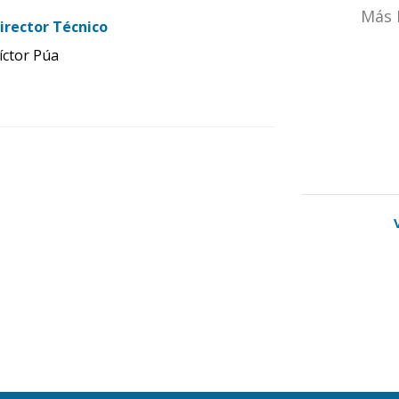
Más 
irector Técnico
íctor Púa