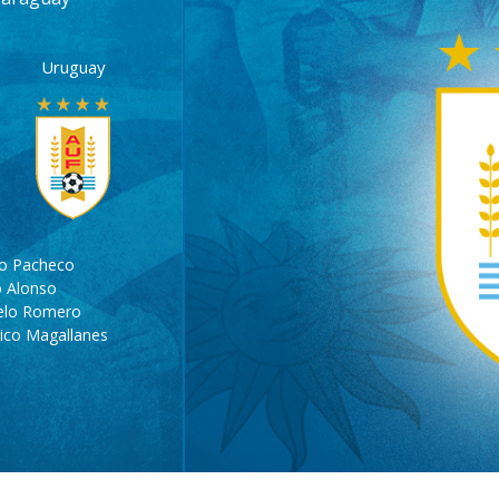
Uruguay
io Pacheco
 Alonso
elo Romero
ico Magallanes