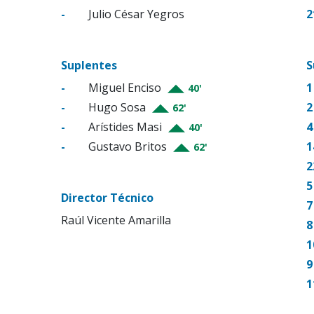
-
Julio César Yegros
2
Suplentes
S
-
Miguel Enciso
1
40'
-
Hugo Sosa
2
62'
-
Arístides Masi
4
40'
-
Gustavo Britos
1
62'
2
5
Director Técnico
7
Raúl Vicente Amarilla
8
1
9
1