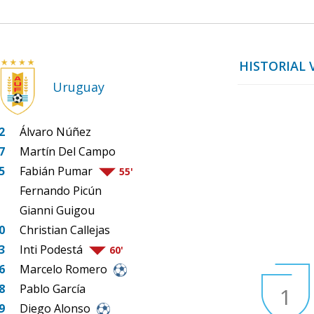
HISTORIAL 
Uruguay
2
Álvaro Núñez
7
Martín Del Campo
5
Fabián Pumar
55'
Fernando Picún
Gianni Guigou
0
Christian Callejas
3
Inti Podestá
60'
6
Marcelo Romero
8
Pablo García
1
9
Diego Alonso