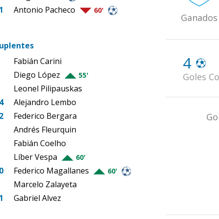
1
Antonio Pacheco
60'
Ganados
uplentes
4
Fabián Carini
Diego López
55'
Goles Co
Leonel Pilipauskas
4
Alejandro Lembo
2
Federico Bergara
Go
Andrés Fleurquin
Fabián Coelho
Líber Vespa
60'
0
Federico Magallanes
60'
Marcelo Zalayeta
1
Gabriel Alvez