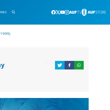
ONES
/1999)
ay