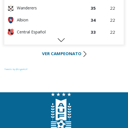
35
22
Wanderers
34
22
Albion
33
22
Central Español
29
22
Liverpool
VER CAMPEONATO
28
22
Cerro Largo
27
22
Def. Sporting
Tweets by @LigaAUF
23
22
Juventud
22
22
Danubio
22
22
Boston River
19
22
Cerro
16
22
Progreso