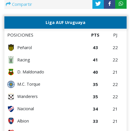
Compartir
Liga AUF Uruguaya
POSICIONES
PTS
PJ
43
22
Peñarol
41
22
Racing
40
21
D. Maldonado
35
22
M.C. Torque
35
22
Wanderers
34
21
Nacional
33
21
Albion