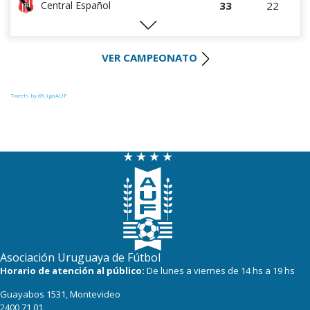
33
22
Central Español
29
22
Liverpool
VER CAMPEONATO
28
22
Cerro Largo
27
22
Def. Sporting
Tweets by @LigaAUF
23
22
Juventud
22
22
Boston River
21
21
Danubio
19
22
Cerro
16
22
Progreso
Asociación Uruguaya de Fútbol
Horario de atención al público:
De lunes a viernes de 14 hs a 19 hs
Guayabos 1531, Montevideo
2400 71 01