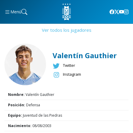
Menú
Ver todos los jugadores
Valentín Gauthier
Twitter
Instagram
Nombre:
Valentín Gauthier
Posición:
Defensa
Equipo:
Juventud de las Piedras
Nacimiento:
08/08/2003