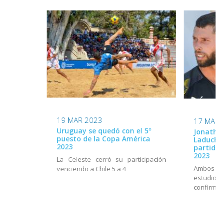
19 MAR 2023
17 MAR 
Uruguay se quedó con el 5°
Jonatha
puesto de la Copa América
Laduche 
2023
partido
2023
La Celeste cerró su participación
Ambos fu
venciendo a Chile 5 a 4
estudi
confirmac