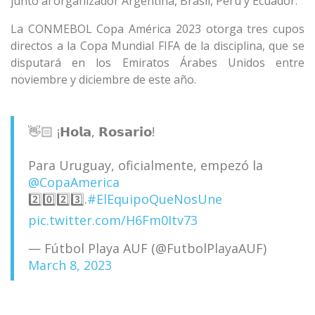
junto al organizador Argentina, Brasil, Perú y Ecuador.
La CONMEBOL Copa América 2023 otorga tres cupos
directos a la Copa Mundial FIFA de la disciplina, que se
disputará en los Emiratos Árabes Unidos entre
noviembre y diciembre de este año.
👋🏻 ¡𝗛𝗼𝗹𝗮, 𝗥𝗼𝘀𝗮𝗿𝗶𝗼!
Para Uruguay, oficialmente, empezó la
@CopaAmerica
2️⃣0️⃣2️⃣3️⃣.
#ElEquipoQueNosUne
pic.twitter.com/H6Fm0Itv73
— Fútbol Playa AUF (@FutbolPlayaAUF)
March 8, 2023