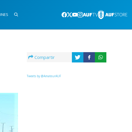
ONES
Compartir
Tweets by @AmateurAUF