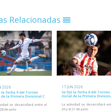
ias Relacionadas
17 JUN 2026
N 2026
Se fijó la fecha 8 del Torneo
ó la fecha 9 del Torneo
Inicial de la Primera Division
l de la Primera Divisional C
La actividad se desarrollará ent
ividad se desarrollará entre el
20 y el 21 de junio
 28 de junio