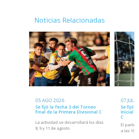
Noticias Relacionadas
05 AGO 2026
07 JUL 
Se fijó la fecha 3 del Torneo
Se fijó l
Final de la Primera Divisional C
Inicial d
C
La actividad se desarrollará los días
El partido
8, 9 y 11 de agosto
a las 10h