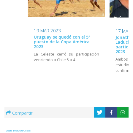
19 MAR 2023
17 MAR 
Uruguay se quedó con el 5°
Jonatha
puesto de la Copa América
Laduche 
2023
partido
2023
La Celeste cerró su participación
Ambos fu
venciendo a Chile 5 a 4
estudi
confirmac
Compartir
Tweets by @AUFOficial