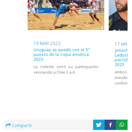
19 MAR 2023
17 MAR 
Uruguay se quedó con el 5°
Jonatha
puesto de la Copa América
Laduche 
2023
partido
2023
La Celeste cerró su participación
Ambos fu
venciendo a Chile 5 a 4
estudi
confirmac
Compartir