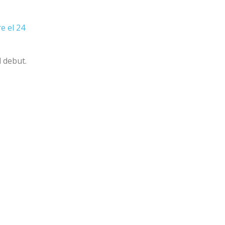
 el 24 
l debut.