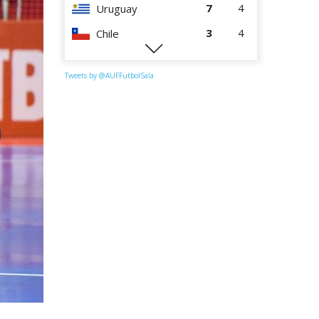
7
4
Uruguay
3
4
Chile
0
4
Perú
Tweets by @AUFFutbolSala