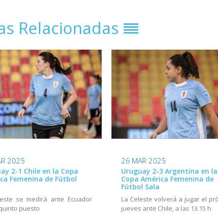
ias Relacionadas
AR 2025
26 MAR 2025
ay 2-1 Chile en la Copa
Uruguay 2-3 Argentina en la
ca Femenina de Fútbol
Copa América Femenina de
Fútbol Sala
leste se medirá ante Ecuador
La Celeste volverá a jugar el pr
 quinto puesto
jueves ante Chile, a las 13.15 h