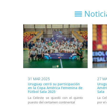
Notic
31 MAR 2025
27 M
Uruguay cerró su participación
Urugu
en la Copa América Femenina de
Améri
Fútbol Sala 2025
Sala
La Celeste se quedó con el quinto
La Ce
puesto del certamen continental
por el