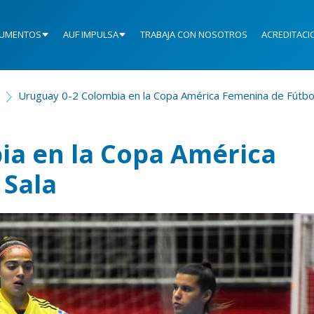
UMENTOS
AUF IMPULSA
TRABAJA CON NOSOTROS
ACREDITACI
Uruguay 0-2 Colombia en la Copa América Femenina de Fútbol
ia en la Copa América
 Sala