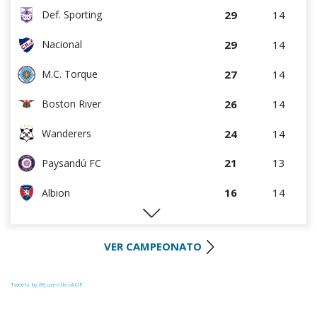
29
14
Def. Sporting
29
14
Nacional
27
14
M.C. Torque
26
14
Boston River
24
14
Wanderers
21
13
Paysandú FC
16
14
Albion
16
14
Rentistas
VER CAMPEONATO
16
14
River Plate
14
13
Liverpool
Tweets by @JuvenilesAUF
14
14
D. Maldonado