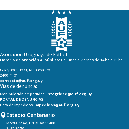
13
14
Racing
11
13
Danubio
8
13
Bella Vista
2
14
Juventud
Asociación Uruguaya de Fútbol
Horario de atención al público:
De lunes a viernes de 14 hs a 19 hs
Guayabos 1531, Montevideo
2400 71 01
contacto@auf.org.uy
Vías de denuncia:
Manipulación de partidos:
integridad@auf.org.uy
PORTAL DE DENUNCIAS
Lista de impedidos:
impedidos@auf.org.uy
Estadio Centenario
Montevideo, Uruguay 11400
2487 20 59