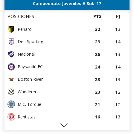
Campeonato Juveniles A Sub-17
POSICIONES
PTS
PJ
32
13
Peñarol
29
14
Def. Sporting
26
13
Nacional
24
14
Paysandú FC
23
13
Boston River
23
12
Wanderers
21
12
M.C. Torque
16
13
Rentistas
16
14
Racing