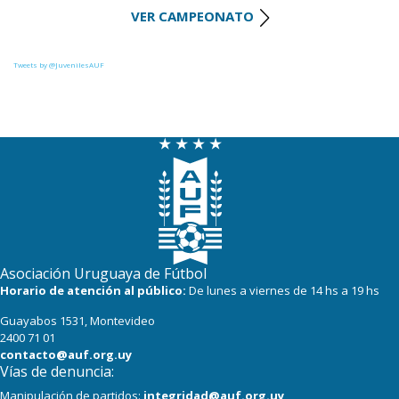
VER CAMPEONATO
16
13
River Plate
15
13
Albion
Tweets by @JuvenilesAUF
14
13
Danubio
13
13
D. Maldonado
11
13
Liverpool
8
13
Bella Vista
1
14
Juventud
Asociación Uruguaya de Fútbol
Horario de atención al público:
De lunes a viernes de 14 hs a 19 hs
Guayabos 1531, Montevideo
2400 71 01
contacto@auf.org.uy
Vías de denuncia:
Manipulación de partidos:
integridad@auf.org.uy