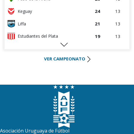
24
13
Keguay
21
13
Liffa
19
13
Estudiantes del Plata
16
13
Dilio Sport
VER CAMPEONATO
11
13
Academia FC
9
13
Melilla SAD
6
13
Montevideo Boca Juniors
2
12
Nuevo Casabó
2
12
Deportivo CEM
Asociación Uruguaya de Fútbol