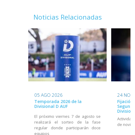
Noticias Relacionadas
05 AGO 2026
24 NOV
Temporada 2026 de la
Fijación 
Divisional D AUF
Segundo
Division
El próximo viernes 7 de agosto se
Actividad
realizará el sorteo de la fase
de noviem
regular donde participarán doce
equipos