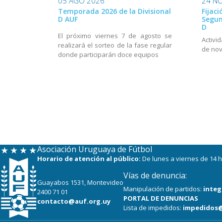
05 AGO 2026
24 N
Temporada 2026 de la Divisional
Fijaci
D AUF
Segun
D
El próximo viernes 7 de agosto se
Activi
realizará el sorteo de la fase regular
de nov
donde participarán doce equipos
Asociación Uruguaya de Fútbol
Horario de atención al público:
De lunes a viernes de 14 h
Vías de denuncia:
Guayabos 1531, Montevideo
Manipulación de partidos:
integ
2400 71 01
PORTAL DE DENUNCIAS
contacto@auf.org.uy
Lista de impedidos:
impedidos@