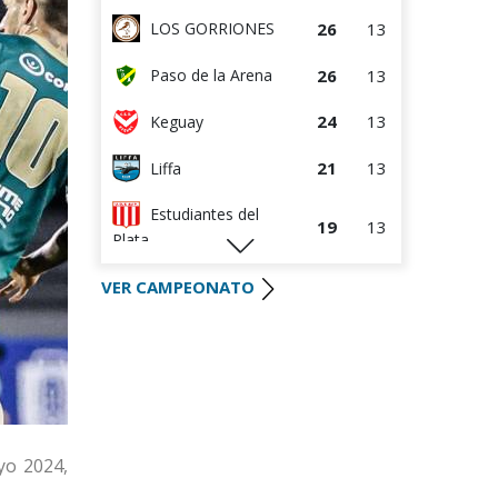
26
13
LOS GORRIONES
26
13
Paso de la Arena
24
13
Keguay
21
13
Liffa
Estudiantes del
19
13
Plata
16
13
Dilio Sport
VER CAMPEONATO
11
13
Academia FC
9
13
Melilla SAD
Montevideo Boca
6
13
Juniors
2
12
Nuevo Casabó
yo 2024,
2
12
Deportivo CEM