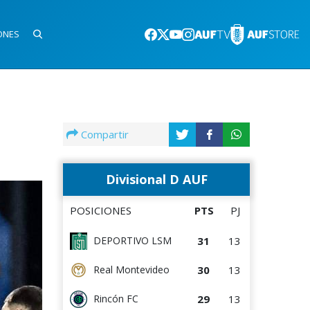
ONES
Compartir
Divisional D AUF
POSICIONES
PTS
PJ
31
13
DEPORTIVO LSM
30
13
Real Montevideo
29
13
Rincón FC