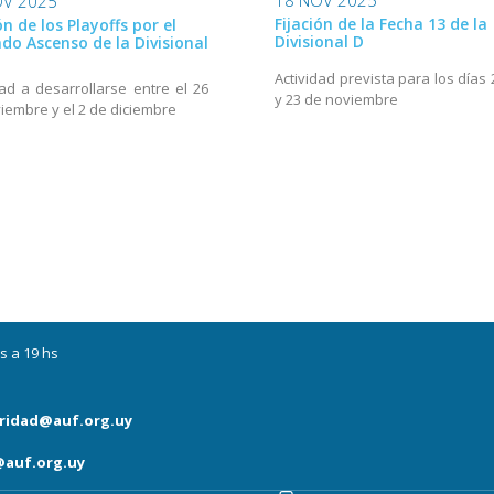
18 NOV 2025
OV 2025
Fijación de la Fecha 13 de la
ón de los Playoffs por el
Divisional D
do Ascenso de la Divisional
Actividad prevista para los días 
dad a desarrollarse entre el 26
y 23 de noviembre
iembre y el 2 de diciembre
s a 19 hs
ridad@auf.org.uy
auf.org.uy