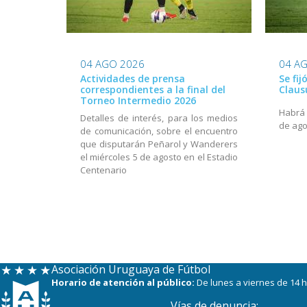
04 AGO 2026
04 A
Actividades de prensa
Se fij
correspondientes a la final del
Claus
Torneo Intermedio 2026
Habrá a
Detalles de interés, para los medios
de ago
de comunicación, sobre el encuentro
que disputarán Peñarol y Wanderers
el miércoles 5 de agosto en el Estadio
Centenario
Asociación Uruguaya de Fútbol
Horario de atención al público:
De lunes a viernes de 14 h
Vías de denuncia: