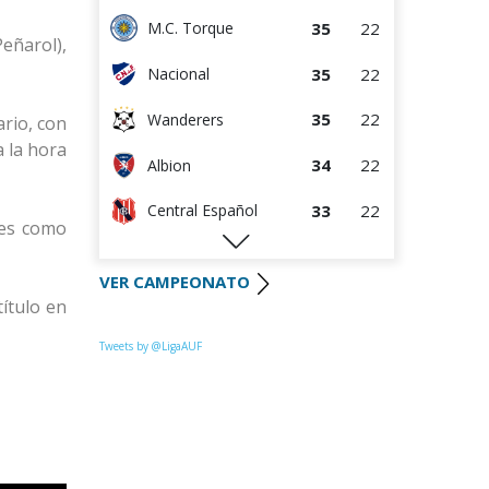
35
22
M.C. Torque
eñarol),
35
22
Nacional
35
22
Wanderers
ario, con
a la hora
34
22
Albion
33
22
Central Español
res como
29
22
Liverpool
VER CAMPEONATO
28
22
Cerro Largo
título en
27
22
Def. Sporting
Tweets by @LigaAUF
23
22
Juventud
22
22
Danubio
22
22
Boston River