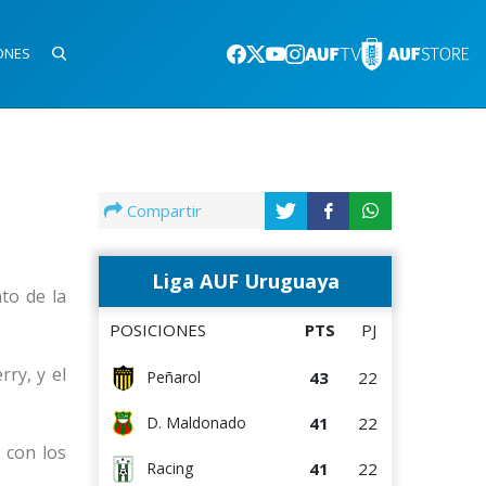
ONES
Compartir
Liga AUF Uruguaya
to de la
POSICIONES
PTS
PJ
ry, y el
43
22
Peñarol
41
22
D. Maldonado
 con los
41
22
Racing