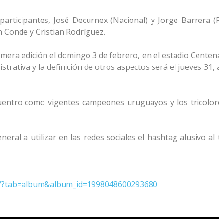
articipantes, José Decurnex (Nacional) y Jorge Barrera (P
n Conde y Cristian Rodríguez.
imera edición el domingo 3 de febrero, en el estadio Centen
istrativa y la definición de otros aspectos será el jueves 31, 
cuentro como vigentes campeones uruguayos y los tricolo
neral a utilizar en las redes sociales el hashtag alusivo al 
os/?tab=album&album_id=1998048600293680