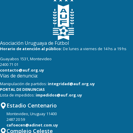
19
18
Cerro Largo
18
18
Albion
18
17
Oriental de La Paz
Asociación Uruguaya de Fútbol
17
19
Boston River
Horario de atención al público:
De lunes a viernes de 14 hs a 19 hs
Guayabos 1531, Montevideo
16
18
Central Español
2400 71 01
contacto@auf.org.uy
Vías de denuncia:
Manipulación de partidos:
integridad@auf.org.uy
PORTAL DE DENUNCIAS
Lista de impedidos:
impedidos@auf.org.uy
Estadio Centenario
Montevideo, Uruguay 11400
2487 20 59
cafoecen@adinet.com.uy
Complejo Celeste