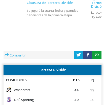
Clausura de Tercera División
Torneo 
División
Se jugará la cuarta fecha y partidos
La activi
pendientes de la primera etapa
3 y 4 de 
Compartir
Tercera División
POSICIONES
PTS
PJ
44
19
Wanderers
39
20
Def. Sporting