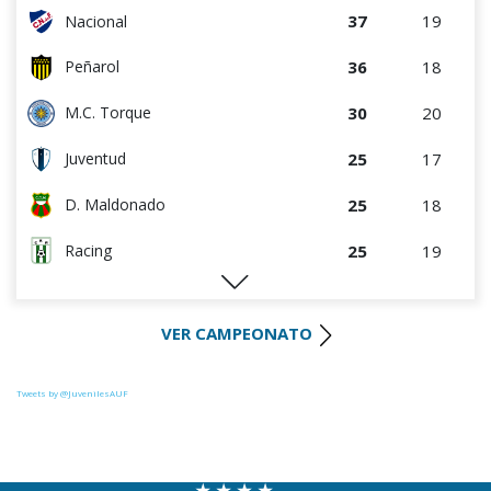
37
19
Nacional
36
18
Peñarol
30
20
M.C. Torque
25
17
Juventud
25
18
D. Maldonado
25
19
Racing
25
19
Progreso
VER CAMPEONATO
23
18
Liverpool
22
19
Colón
Tweets by @JuvenilesAUF
22
18
River Plate
20
18
La Luz