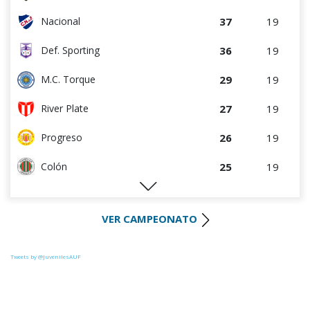
37
19
Nacional
36
19
Def. Sporting
29
19
M.C. Torque
27
19
River Plate
26
19
Progreso
25
19
Colón
25
18
D. Maldonado
VER CAMPEONATO
23
19
Liverpool
23
18
Juventud
Tweets by @JuvenilesAUF
23
19
La Luz