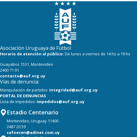
22
19
Central Español
22
19
Racing
19
18
Cerro Largo
18
19
Albion
Asociación Uruguaya de Fútbol
18
18
Oriental de La Paz
Horario de atención al público:
De lunes a viernes de 14 hs a 19 hs
Guayabos 1531, Montevideo
14
19
Boston River
2400 71 01
contacto@auf.org.uy
Vías de denuncia:
Manipulación de partidos:
integridad@auf.org.uy
PORTAL DE DENUNCIAS
Lista de impedidos:
impedidos@auf.org.uy
Estadio Centenario
Montevideo, Uruguay 11400
2487 20 59
cafoecen@adinet.com.uy