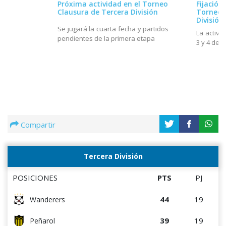
Próxima actividad en el Torneo
Fijación
Clausura de Tercera División
Torneo 
División
Se jugará la cuarta fecha y partidos
La activi
pendientes de la primera etapa
3 y 4 de 
Compartir
Tercera División
POSICIONES
PTS
PJ
44
19
Wanderers
39
19
Peñarol