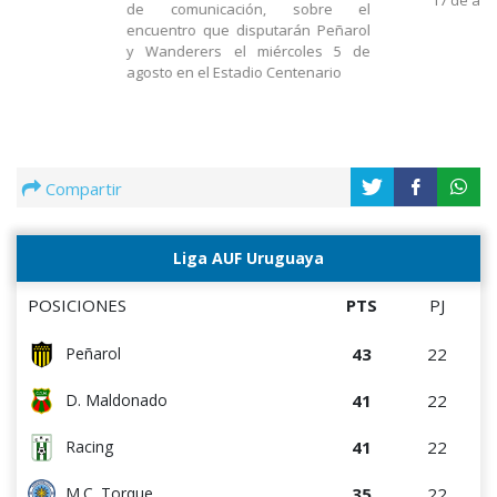
17 de ago
de comunicación, sobre el
encuentro que disputarán Peñarol
y Wanderers el miércoles 5 de
agosto en el Estadio Centenario
Compartir
Liga AUF Uruguaya
POSICIONES
PTS
PJ
43
22
Peñarol
41
22
D. Maldonado
41
22
Racing
35
22
M.C. Torque