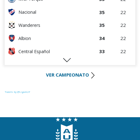
35
22
Nacional
35
22
Wanderers
34
22
Albion
33
22
Central Español
29
22
Liverpool
VER CAMPEONATO
28
22
Cerro Largo
27
22
Def. Sporting
Tweets by @LigaAUF
23
22
Juventud
22
22
Danubio
22
22
Boston River