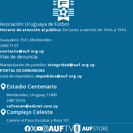
19
22
Cerro
16
22
Progreso
Asociación Uruguaya de Fútbol
Horario de atención al público:
De lunes a viernes de 14 hs a 19 hs
Guayabos 1531, Montevideo
2400 71 01
contacto@auf.org.uy
Vías de denuncia:
Manipulación de partidos:
integridad@auf.org.uy
PORTAL DE DENUNCIAS
Lista de impedidos:
impedidos@auf.org.uy
Estadio Centenario
Montevideo, Uruguay 11400
2487 20 59
cafoecen@adinet.com.uy
Complejo Celeste
Camino el Paso Escobar y Ruta 101