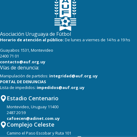
Asociación Uruguaya de Fútbol
Horario de atención al público:
De lunes a viernes de 14 hs a 19 hs
Guayabos 1531, Montevideo
2400 71 01
contacto@auf.org.uy
Vías de denuncia:
Manipulación de partidos:
integridad@auf.org.uy
PORTAL DE DENUNCIAS
Lista de impedidos:
impedidos@auf.org.uy
Estadio Centenario
Montevideo, Uruguay 11400
2487 20 59
cafoecen@adinet.com.uy
Complejo Celeste
Camino el Paso Escobar y Ruta 101