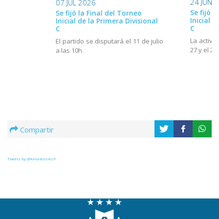
24 JUN 
07 JUL 2026
Se fijó 
Se fijó la Final del Torneo
Inicial d
Inicial de la Primera Divisional
C
C
La activi
El partido se disputará el 11 de julio
27 y el 28
a las 10h
Compartir
Tweets by @AmateurAUF