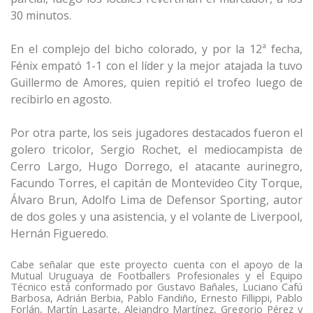
30 minutos.
En el complejo del bicho colorado, y por la 12ª fecha,
Fénix empató 1-1 con el líder y la mejor atajada la tuvo
Guillermo de Amores, quien repitió el trofeo luego de
recibirlo en agosto.
Por otra parte, los seis jugadores destacados fueron el
golero tricolor, Sergio Rochet, el mediocampista de
Cerro Largo, Hugo Dorrego, el atacante aurinegro,
Facundo Torres, el capitán de Montevideo City Torque,
Álvaro Brun, Adolfo Lima de Defensor Sporting, autor
de dos goles y una asistencia, y el volante de Liverpool,
Hernán Figueredo.
Cabe señalar que este proyecto cuenta con el apoyo de la
Mutual Uruguaya de Footballers Profesionales y el Equipo
Técnico está conformado por Gustavo Bañales, Luciano Cafú
Barbosa, Adrián Berbia, Pablo Fandiño, Ernesto Fillippi, Pablo
Forlán, Martín Lasarte, Alejandro Martínez, Gregorio Pérez y