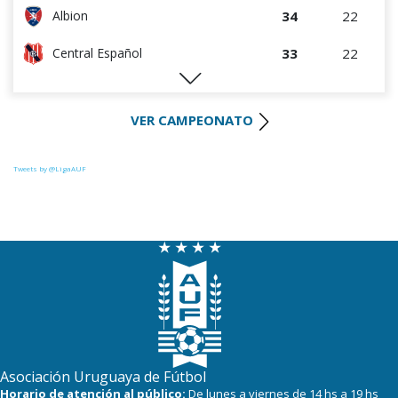
34
22
Albion
33
22
Central Español
29
22
Liverpool
VER CAMPEONATO
29
23
Cerro Largo
27
22
Def. Sporting
Tweets by @LigaAUF
24
23
Juventud
22
22
Danubio
22
22
Boston River
19
22
Cerro
16
22
Progreso
Asociación Uruguaya de Fútbol
Horario de atención al público:
De lunes a viernes de 14 hs a 19 hs