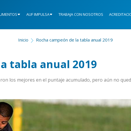
UMENTOS
AUF IMPULSA
TRABAJA CON NOSOTROS
ACREDITACI
Inicio
Rocha campeón de la tabla anual 2019
a tabla anual 2019
ueron los mejores en el puntaje acumulado, pero aún no que