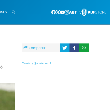
ONES
Compartir
Tweets by @AmateurAUF
dó