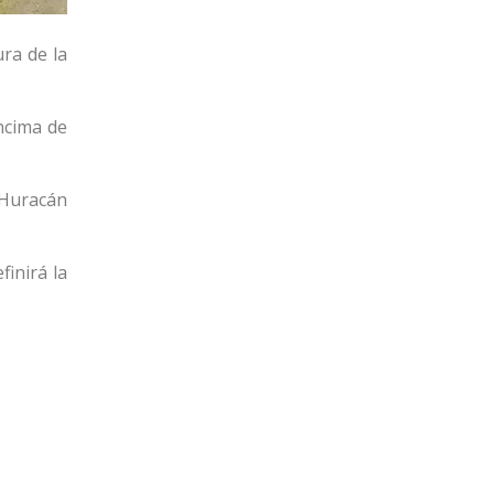
ra de la
ncima de
 Huracán
finirá la