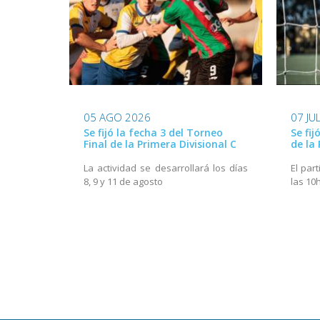
05 AGO 2026
07 JU
Se fijó la fecha 3 del Torneo
Se fij
Final de la Primera Divisional C
de la 
La actividad se desarrollará los días
El part
8, 9 y 11 de agosto
las 10