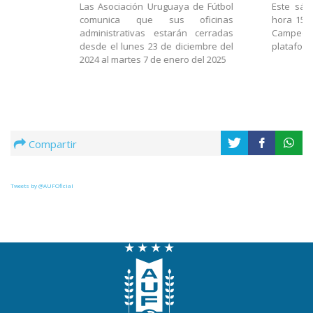
Las Asociación Uruguaya de Fútbol
Este sáb
comunica que sus oficinas
hora 15.3
administrativas estarán cerradas
Campeo
desde el lunes 23 de diciembre del
platafor
2024 al martes 7 de enero del 2025
Compartir
Tweets by @AUFOficial