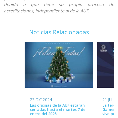
debido a que tiene su propio proceso de
acreditaciones, independiente al de la AUF.
Noticias Relacionadas
23 DIC 2024
21 JUL 
Las oficinas de la AUF estarán
La terce
cerradas hasta el martes 7 de
Gamer Fe
enero del 2025
vivo por