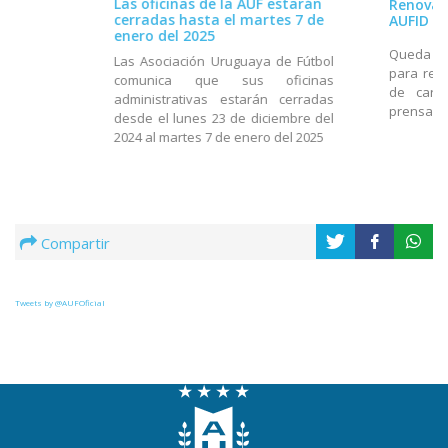
Las oficinas de la AUF estarán
Renovaci
cerradas hasta el martes 7 de
AUFID 2
enero del 2025
Queda di
Las Asociación Uruguaya de Fútbol
para reno
comunica que sus oficinas
de carn
administrativas estarán cerradas
prensa
desde el lunes 23 de diciembre del
2024 al martes 7 de enero del 2025
Compartir
Tweets by @AUFOficial