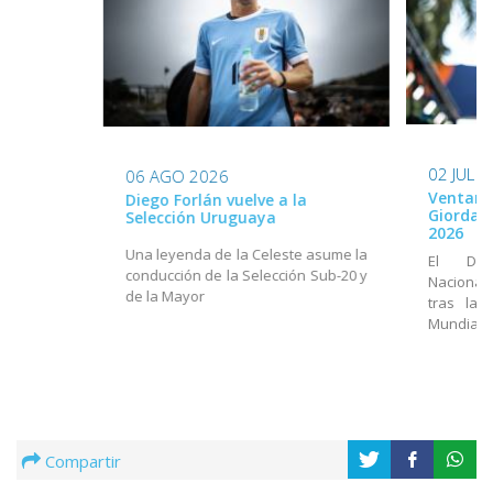
02 JUL 
06 AGO 2026
Ventana
Diego Forlán vuelve a la
Giordan
Selección Uruguaya
2026
Una leyenda de la Celeste asume la
El Dir
conducción de la Selección Sub-20 y
Nacional
de la Mayor
tras la 
Mundial
Compartir