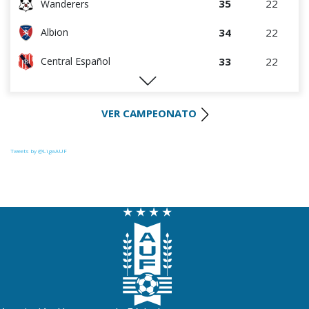
35
22
Wanderers
34
22
Albion
33
22
Central Español
29
22
Liverpool
VER CAMPEONATO
29
23
Cerro Largo
27
22
Def. Sporting
Tweets by @LigaAUF
24
23
Juventud
22
22
Danubio
22
22
Boston River
19
22
Cerro
16
22
Progreso