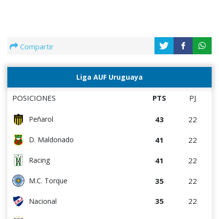
Compartir
Liga AUF Uruguaya
POSICIONES
PTS
PJ
43
22
Peñarol
41
22
D. Maldonado
41
22
Racing
35
22
M.C. Torque
35
22
Nacional