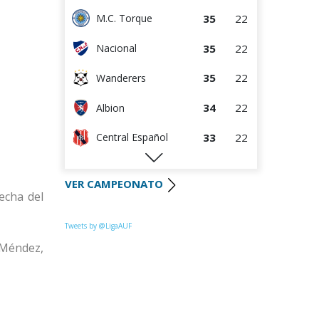
35
22
M.C. Torque
35
22
Nacional
35
22
Wanderers
34
22
Albion
33
22
Central Español
29
22
Liverpool
VER CAMPEONATO
echa del
29
23
Cerro Largo
27
22
Def. Sporting
Tweets by @LigaAUF
r Méndez,
24
23
Juventud
22
22
Danubio
22
22
Boston River