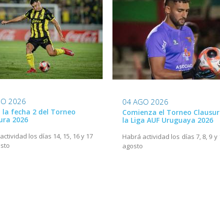
GO 2026
04 AGO 2026
ó la fecha 2 del Torneo
Comienza el Torneo Clausur
ura 2026
la Liga AUF Uruguaya 2026
ctividad los días 14, 15, 16 y 17
Habrá actividad los días 7, 8, 9 y
sto
agosto