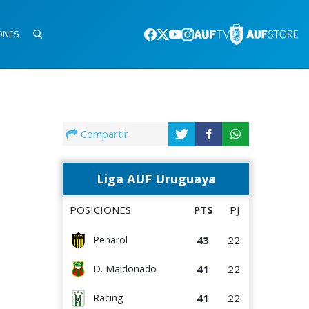
ONES
Compartir
Liga AUF Uruguaya
POSICIONES
PTS
PJ
43
22
Peñarol
41
22
D. Maldonado
41
22
Racing