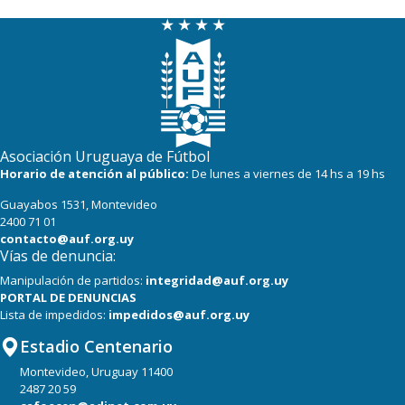
22
22
Danubio
22
22
Boston River
19
22
Cerro
16
22
Progreso
Asociación Uruguaya de Fútbol
Horario de atención al público:
De lunes a viernes de 14 hs a 19 hs
Guayabos 1531, Montevideo
2400 71 01
contacto@auf.org.uy
Vías de denuncia:
Manipulación de partidos:
integridad@auf.org.uy
PORTAL DE DENUNCIAS
Lista de impedidos:
impedidos@auf.org.uy
Estadio Centenario
Montevideo, Uruguay 11400
2487 20 59