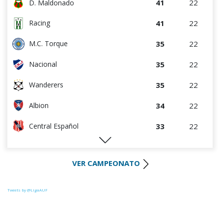
41
22
D. Maldonado
41
22
Racing
35
22
M.C. Torque
35
22
Nacional
35
22
Wanderers
34
22
Albion
33
22
Central Español
29
22
Liverpool
VER CAMPEONATO
28
22
Cerro Largo
27
22
Def. Sporting
Tweets by @LigaAUF
23
22
Juventud