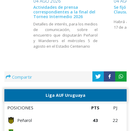
04 AGO 2026
04 AGO
Actividades de prensa
Se fijó 
correspondientes a la final del
Clausur
Torneo Intermedio 2026
Habrá act
Detalles de interés, para los medios
17 de ago
de comunicación, sobre el
encuentro que disputarán Peñarol
y Wanderers el miércoles 5 de
agosto en el Estadio Centenario
Compartir
Liga AUF Uruguaya
POSICIONES
PTS
PJ
43
22
Peñarol