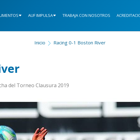
UMENTOS
AUF IMPULSA
TRABAJA CON NOSOTROS
ACREDITACI
Inicio
Racing 0-1 Boston River
iver
fecha del Torneo Clausura 2019