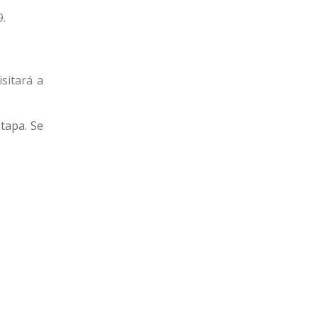
9.
19
22
Cerro
16
22
Progreso
sitará a
etapa. Se