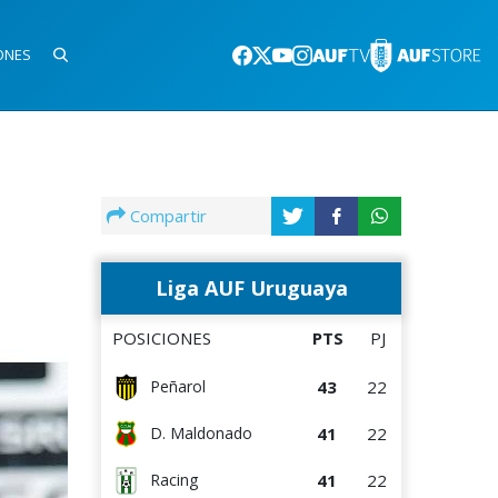
ONES
Compartir
Liga AUF Uruguaya
POSICIONES
PTS
PJ
43
22
Peñarol
41
22
D. Maldonado
41
22
Racing