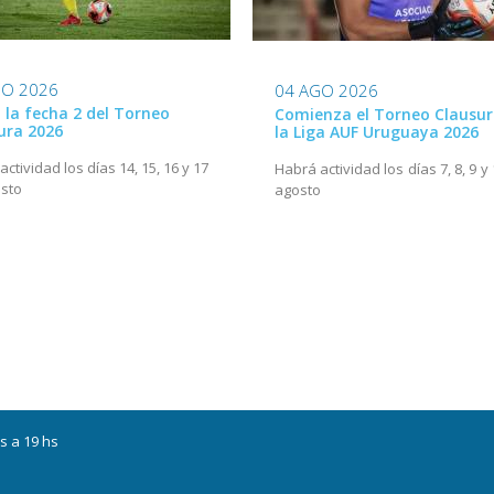
GO 2026
04 AGO 2026
ó la fecha 2 del Torneo
Comienza el Torneo Clausur
ura 2026
la Liga AUF Uruguaya 2026
ctividad los días 14, 15, 16 y 17
Habrá actividad los días 7, 8, 9 y
sto
agosto
s a 19 hs