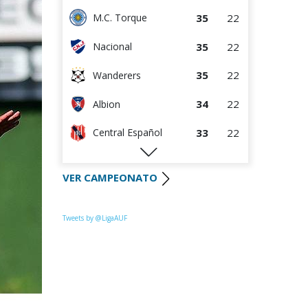
35
22
M.C. Torque
35
22
Nacional
35
22
Wanderers
34
22
Albion
33
22
Central Español
29
22
Liverpool
VER CAMPEONATO
28
22
Cerro Largo
27
22
Def. Sporting
Tweets by @LigaAUF
23
22
Juventud
22
22
Danubio
22
22
Boston River