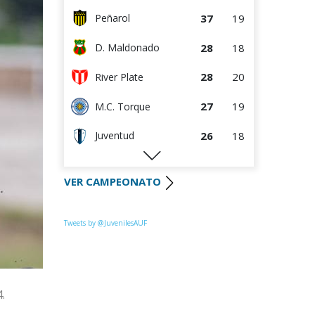
37
19
Peñarol
28
18
D. Maldonado
28
20
River Plate
27
19
M.C. Torque
26
18
Juventud
26
19
Progreso
VER CAMPEONATO
25
19
Liverpool
25
19
Racing
Tweets by @JuvenilesAUF
23
20
La Luz
22
19
Colón
.
19
18
Oriental de La Paz