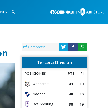
ONES
Compartir
ón
Tercera División
POSICIONES
PTS
PJ
43
19
Wanderers
40
20
Nacional
38
19
Def. Sporting