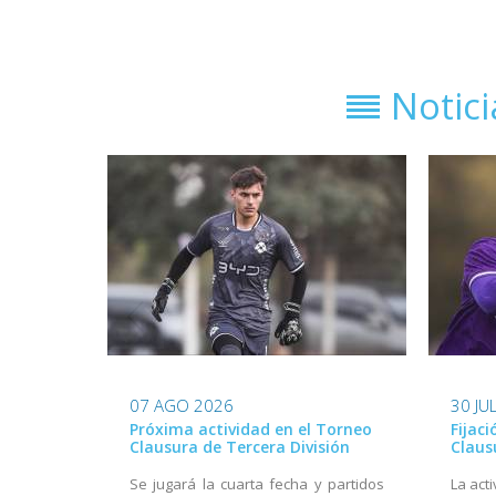
Notic
07 AGO 2026
30 JU
Próxima actividad en el Torneo
Fijac
Clausura de Tercera División
Claus
Se jugará la cuarta fecha y partidos
La act