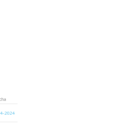
19
19
Central Español
19
19
Cerro Largo
16
19
Boston River
15
19
Albion
cha
04-2024