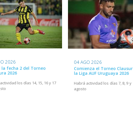
GO 2026
04 AGO 2026
ó la fecha 2 del Torneo
Comienza el Torneo Clausur
ura 2026
la Liga AUF Uruguaya 2026
ctividad los días 14, 15, 16 y 17
Habrá actividad los días 7, 8, 9 y
sto
agosto