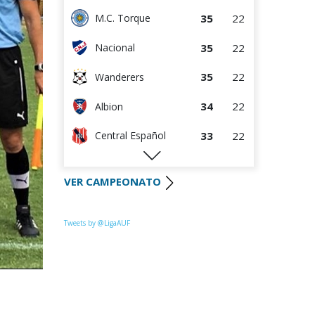
35
22
M.C. Torque
35
22
Nacional
35
22
Wanderers
34
22
Albion
33
22
Central Español
29
22
Liverpool
VER CAMPEONATO
28
22
Cerro Largo
27
22
Def. Sporting
Tweets by @LigaAUF
23
22
Juventud
22
22
Danubio
22
22
Boston River