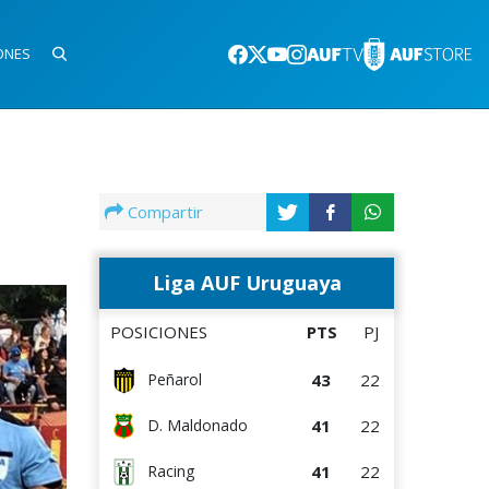
ONES
Compartir
Liga AUF Uruguaya
POSICIONES
PTS
PJ
43
22
Peñarol
41
22
D. Maldonado
41
22
Racing