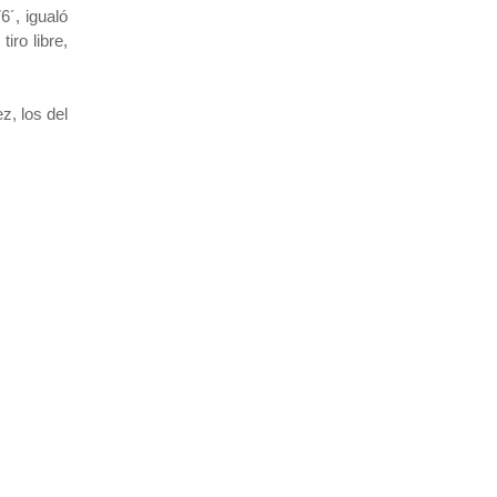
6´, igualó
iro libre,
19
22
Cerro
16
22
Progreso
z, los del