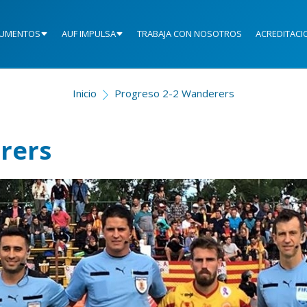
UMENTOS
AUF IMPULSA
TRABAJA CON NOSOTROS
ACREDITACI
Inicio
Progreso 2-2 Wanderers
rers