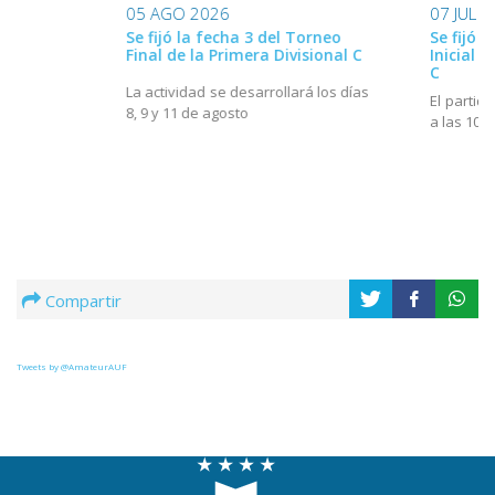
05 AGO 2026
07 JUL 
Se fijó la fecha 3 del Torneo
Se fijó l
Final de la Primera Divisional C
Inicial d
C
La actividad se desarrollará los días
El partido
8, 9 y 11 de agosto
a las 10h
Compartir
Tweets by @AmateurAUF