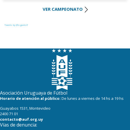
VER CAMPEONATO
28
22
Cerro Largo
27
22
Def. Sporting
Tweets by @LigaAUF
23
22
Juventud
22
22
Danubio
22
22
Boston River
19
22
Cerro
16
22
Progreso
Asociación Uruguaya de Fútbol
Horario de atención al público:
De lunes a viernes de 14 hs a 19 hs
Guayabos 1531, Montevideo
2400 71 01
contacto@auf.org.uy
Vías de denuncia: