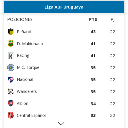
Liga AUF Uruguaya
POSICIONES
PTS
PJ
43
22
Peñarol
41
22
D. Maldonado
41
22
Racing
35
22
M.C. Torque
35
22
Nacional
35
22
Wanderers
34
22
Albion
33
22
Central Español
29
22
Liverpool