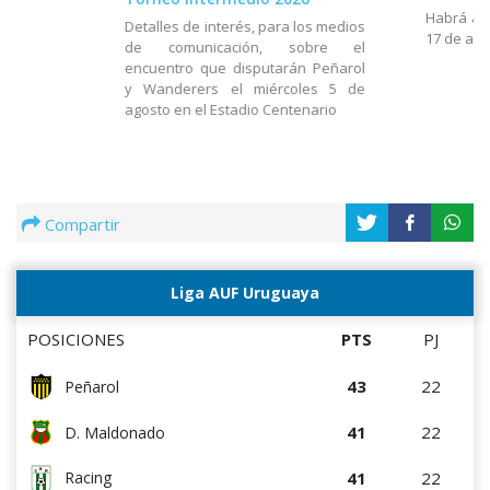
Habrá act
Detalles de interés, para los medios
17 de ago
de comunicación, sobre el
encuentro que disputarán Peñarol
y Wanderers el miércoles 5 de
agosto en el Estadio Centenario
Compartir
Liga AUF Uruguaya
POSICIONES
PTS
PJ
43
22
Peñarol
41
22
D. Maldonado
41
22
Racing