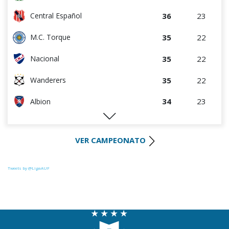
36
23
Central Español
35
22
M.C. Torque
35
22
Nacional
35
22
Wanderers
34
23
Albion
32
23
Liverpool
VER CAMPEONATO
29
23
Cerro Largo
27
22
Def. Sporting
Tweets by @LigaAUF
24
23
Juventud
22
23
Danubio