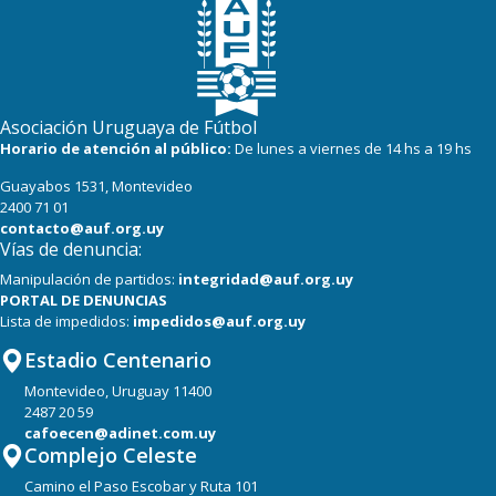
22
22
Boston River
22
23
Cerro
16
23
Progreso
Asociación Uruguaya de Fútbol
Horario de atención al público:
De lunes a viernes de 14 hs a 19 hs
Guayabos 1531, Montevideo
2400 71 01
contacto@auf.org.uy
Vías de denuncia:
Manipulación de partidos:
integridad@auf.org.uy
PORTAL DE DENUNCIAS
Lista de impedidos:
impedidos@auf.org.uy
Estadio Centenario
Montevideo, Uruguay 11400
2487 20 59
cafoecen@adinet.com.uy
Complejo Celeste
Camino el Paso Escobar y Ruta 101