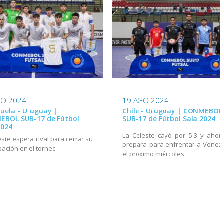
GO 2024
19 AGO 2024
uela - Uruguay |
Chile - Uruguay | CONMEBO
BOL SUB-17 de Fútbol
SUB-17 de Fútbol Sala 2024
2024
La Celeste cayó por 5-3 y aho
este espera rival para cerrar su
prepara para enfrentar a Vene
ipación en el torneo
el próximo miércoles