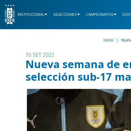
INSTITUCIONAL
SELECCIONES
CAMPEONATOS
DOC
Inicio
Nuev
10 SET 2022
Nueva semana de e
selección sub-17 ma