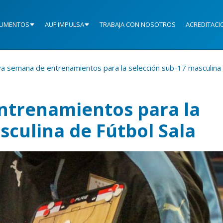
UMENTOS
AUF IMPULSA
TRABAJA CON NOSOTROS
ACREDITACI
a semana de entrenamientos para la selección sub-17 masculina 
ntrenamientos para la
sculina de Fútbol Sala