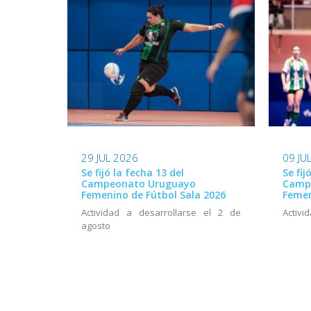
29 JUL 2026
09 JU
Se fijó la fecha 13 del
Se fij
Campeonato Uruguayo
Camp
Femenino de Fútbol Sala 2026
Femen
Actividad a desarrollarse el 2 de
Activid
agosto