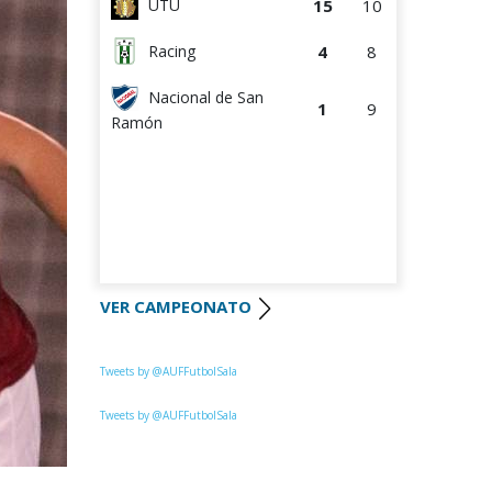
15
10
UTU
4
8
Racing
Nacional de San
1
9
Ramón
VER CAMPEONATO
Tweets by @AUFFutbolSala
Tweets by @AUFFutbolSala