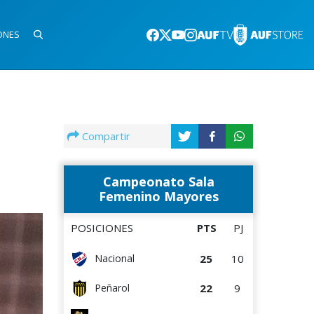
ONES
Compartir
Campeonato Sala
Femenino Mayores
POSICIONES
PTS
PJ
25
10
Nacional
22
9
Peñarol