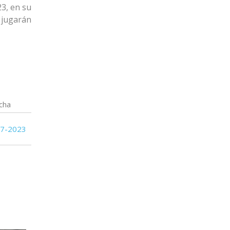
23, en su
 jugarán
cha
07-2023