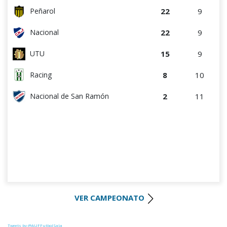
22
9
Peñarol
22
9
Nacional
15
9
UTU
8
10
Racing
2
11
Nacional de San Ramón
VER CAMPEONATO
Tweets by @AUFFutbolSala