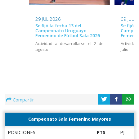
29 JUL 2026
09 JUL 
Se fijó la fecha 13 del
Se fijó l
Campeonato Uruguayo
Campeo
Femenino de Fútbol Sala 2026
Femenin
Actividad a desarrollarse el 2 de
Actividad
agosto
julio
Compartir
Campeonato Sala Femenino Mayores
POSICIONES
PTS
PJ