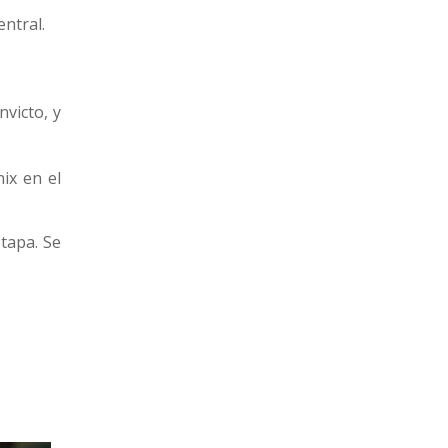
ntral.
19
21
Cerro
16
22
Progreso
nvicto, y
nix en el
etapa. Se