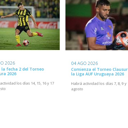
GO 2026
04 AGO 2026
ó la fecha 2 del Torneo
Comienza el Torneo Clausur
ura 2026
la Liga AUF Uruguaya 2026
ctividad los días 14, 15, 16 y 17
Habrá actividad los días 7, 8, 9 y
sto
agosto