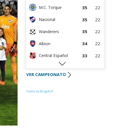
35
22
M.C. Torque
35
22
Nacional
35
22
Wanderers
34
22
Albion
33
22
Central Español
29
22
Liverpool
VER CAMPEONATO
28
22
Cerro Largo
24
21
Def. Sporting
Tweets by @LigaAUF
23
22
Juventud
22
22
Danubio
22
21
Boston River