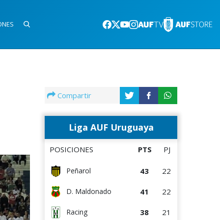
ONES
Compartir
Liga AUF Uruguaya
POSICIONES
PTS
PJ
43
22
Peñarol
41
22
D. Maldonado
38
21
Racing