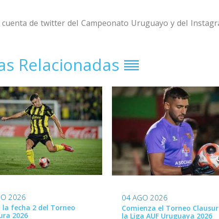
 la cuenta de twitter del Campeonato Uruguayo y del Instagr
ias Relacionadas
GO 2026
04 AGO 2026
ó la fecha 2 del Torneo
Comienza el Torneo Clausur
ura 2026
la Liga AUF Uruguaya 2026