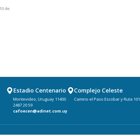
 10 de
El delante
obtuvo el
Mateo Per
Federico 
trofeos re
Estadio Centenario
Complejo Celeste
Montevideo, Uruguay 11400
Camino el Paso Escobar y Ruta 101
2487 20 59
cafoecen@adinet.com.uy