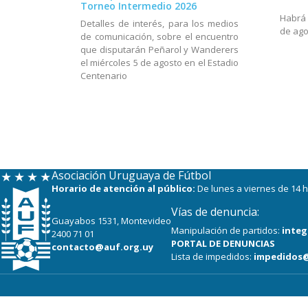
Torneo Intermedio 2026
Habrá a
Detalles de interés, para los medios
de ago
de comunicación, sobre el encuentro
que disputarán Peñarol y Wanderers
el miércoles 5 de agosto en el Estadio
Centenario
Asociación Uruguaya de Fútbol
Horario de atención al público:
De lunes a viernes de 14 h
Vías de denuncia:
Guayabos 1531, Montevideo
Manipulación de partidos:
integ
2400 71 01
PORTAL DE DENUNCIAS
contacto@auf.org.uy
Lista de impedidos:
impedidos@