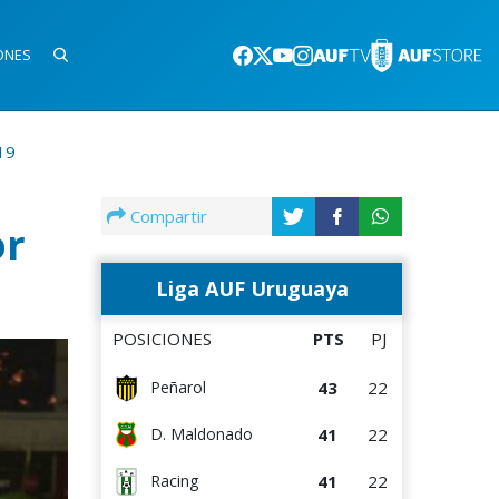
ONES
19
Compartir
or
Liga AUF Uruguaya
POSICIONES
PTS
PJ
43
22
Peñarol
41
22
D. Maldonado
41
22
Racing