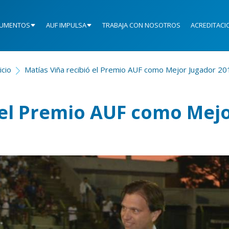
UMENTOS
AUF IMPULSA
TRABAJA CON NOSOTROS
ACREDITACI
icio
Matías Viña recibió el Premio AUF como Mejor Jugador 20
 el Premio AUF como Mej