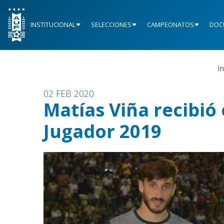
INSTITUCIONAL
SELECCIONES
CAMPEONATOS
DOC
In
02 FEB 2020
Matías Viña recibió
Jugador 2019