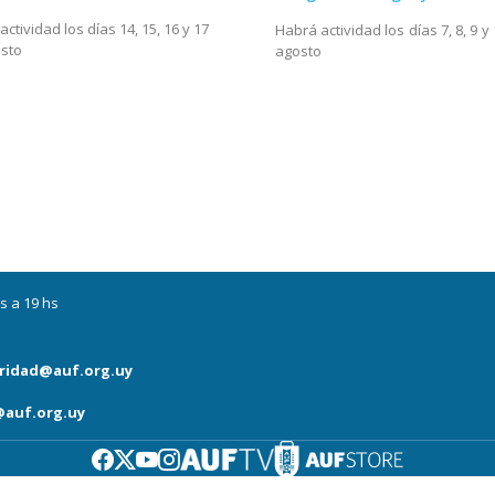
ctividad los días 14, 15, 16 y 17
Habrá actividad los días 7, 8, 9 y
sto
agosto
s a 19 hs
ridad@auf.org.uy
auf.org.uy