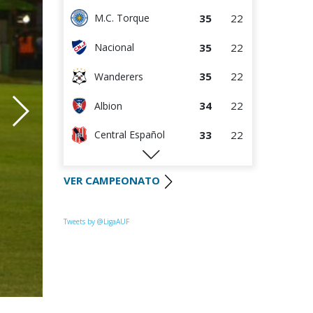
35
22
M.C. Torque
35
22
Nacional
35
22
Wanderers
34
22
Albion
33
22
Central Español
29
22
Liverpool
VER CAMPEONATO
28
22
Cerro Largo
27
22
Def. Sporting
Tweets by @LigaAUF
23
22
Juventud
22
22
Danubio
22
22
Boston River