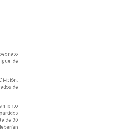
19
22
Cerro
16
22
Progreso
mpeonato
iguel de
División,
gados de
vamiento
 partidos
ta de 30
deberían