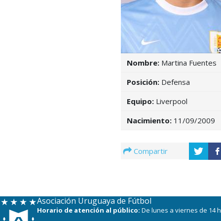
Nombre:
Martina Fuentes
Posición:
Defensa
Equipo:
Liverpool
Nacimiento:
11/09/2009
Compartir
Asociación Uruguaya de Fútbol
Horario de atención al público:
De lunes a viernes de 14 h