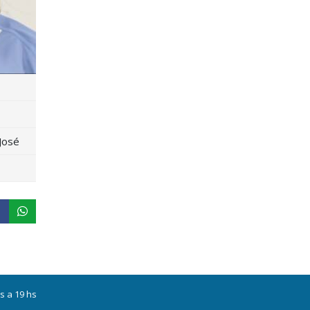
José
s a 19 hs