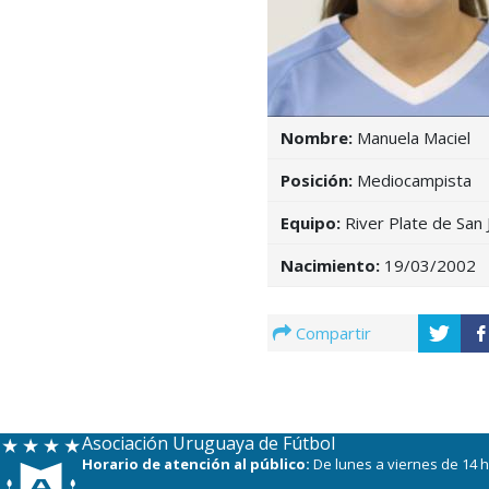
Nombre:
Manuela Maciel
Posición:
Mediocampista
Equipo:
River Plate de San 
Nacimiento:
19/03/2002
Compartir
Asociación Uruguaya de Fútbol
Horario de atención al público:
De lunes a viernes de 14 h