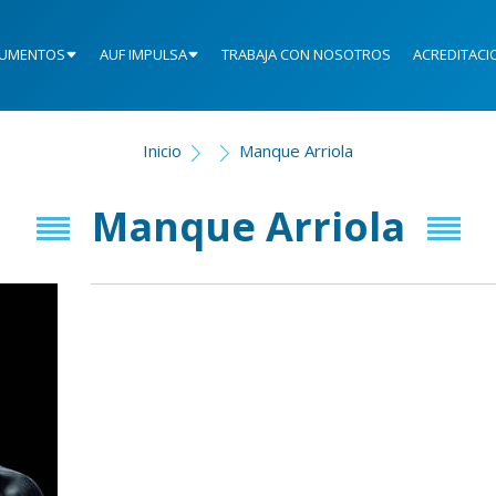
UMENTOS
AUF IMPULSA
TRABAJA CON NOSOTROS
ACREDITACI
Inicio
Manque Arriola
Manque Arriola