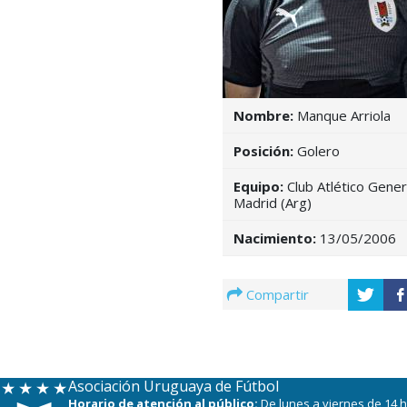
Nombre:
Manque Arriola
Posición:
Golero
Equipo:
Club Atlético Gener
Madrid (Arg)
Nacimiento:
13/05/2006
Compartir
Asociación Uruguaya de Fútbol
Horario de atención al público:
De lunes a viernes de 14 h