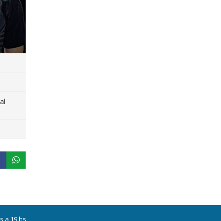
al
s a 19 hs