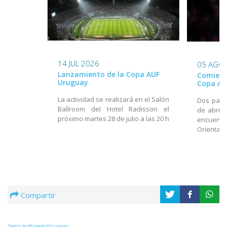
14 JUL 2026
05 AGO
Lanzamiento de la Copa AUF
Comienza
Uruguay
Copa AU
La actividad se realizará en el Salón
Dos part
Ballroom del Hotel Radisson el
de abrir 
próximo martes 28 de julio a las 20 h
encuentro
Oriental 
Compartir
Tweets by @CopaAUFUruguay