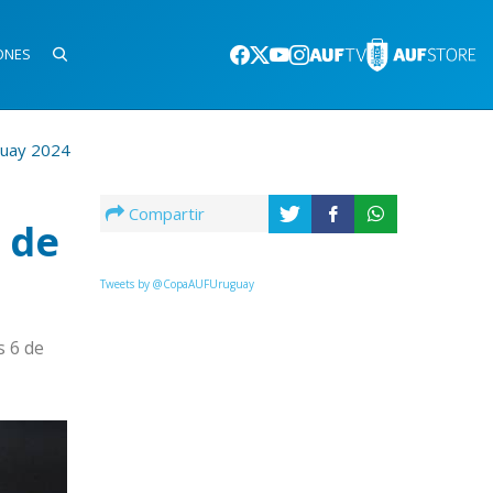
ONES
uguay 2024
Compartir
l de
Tweets by @CopaAUFUruguay
s 6 de