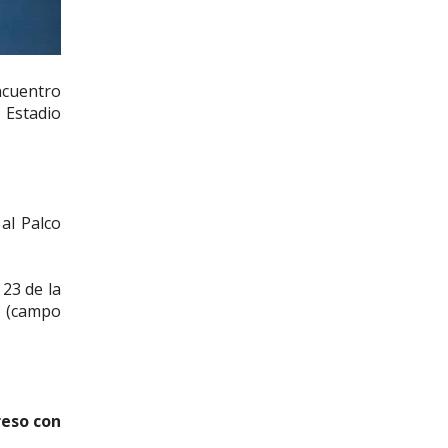
ncuentro
 Estadio
al Palco
 23 de la
1 (campo
reso con