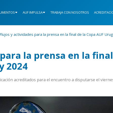
UMENTOS
AUF IMPULSA
TRABAJA CON NOSOTROS
ACREDITACI
Flujos y actividades para la prensa en la final de la Copa AUF Ur
 para la prensa en la fina
y 2024
cación acreditados para el encuentro a disputarse el vierne